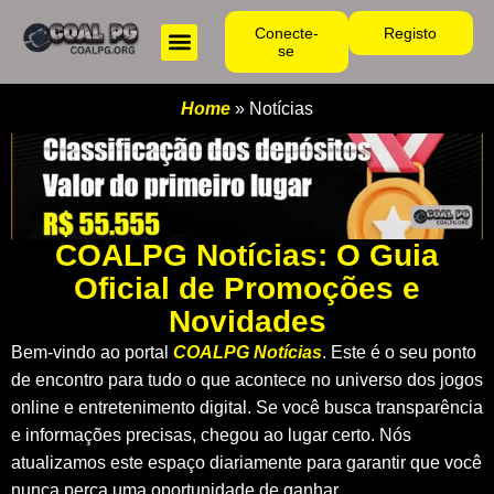
Conecte-
Registo
se
Home
»
Notícias
COALPG Notícias: O Guia
Oficial de Promoções e
Novidades
Bem-vindo ao portal
COALPG Notícias
. Este é o seu ponto
de encontro para tudo o que acontece no universo dos jogos
online e entretenimento digital. Se você busca transparência
e informações precisas, chegou ao lugar certo. Nós
atualizamos este espaço diariamente para garantir que você
nunca perca uma oportunidade de ganhar.