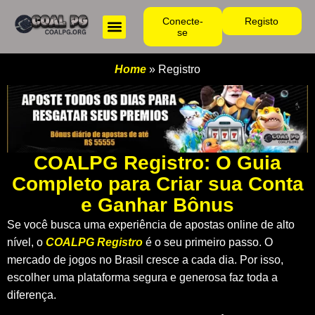
Conecte-
Registo
se
Home
»
Registro
COALPG Registro: O Guia
Completo para Criar sua Conta
e Ganhar Bônus
Se você busca uma experiência de apostas online de alto
nível, o
COALPG Registro
é o seu primeiro passo. O
mercado de jogos no Brasil cresce a cada dia. Por isso,
escolher uma plataforma segura e generosa faz toda a
diferença.